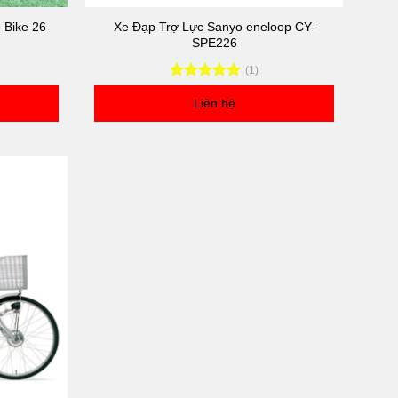
 Bike 26
Xe Đạp Trợ Lực Sanyo eneloop CY-
SPE226
(1)
Rated
5.00
Liên hệ
out of 5