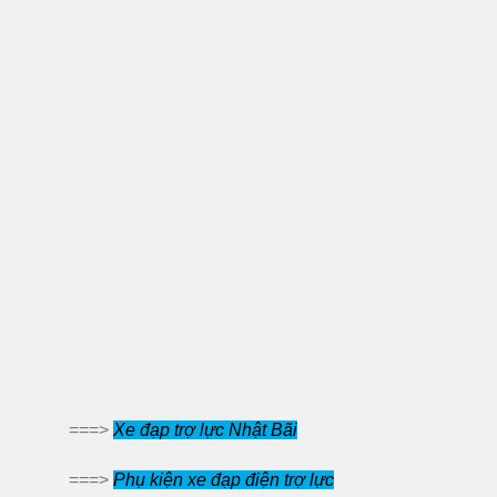
===>
Xe đạp trợ lực Nhật Bãi
===>
Phụ kiện xe đạp điện trợ lực