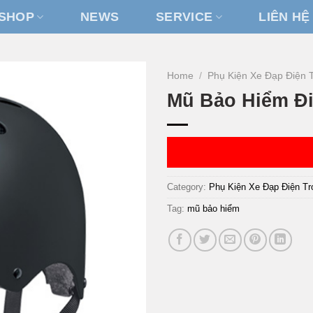
SHOP
NEWS
SERVICE
LIÊN HỆ
Home
/
Phụ Kiện Xe Đạp Điện 
Mũ Bảo Hiểm Đi
Category:
Phụ Kiện Xe Đạp Điện T
Tag:
mũ bảo hiểm