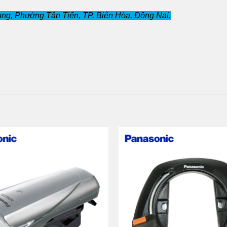
ng, Phường Tân Tiến, TP. Biên Hòa, Đồng Nai.