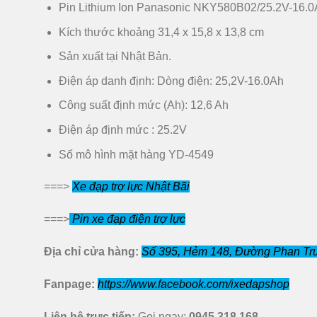
Pin Lithium Ion Panasonic NKY580B02/25.2V-16.0
Kích thước khoảng ‎31,4 x 15,8 x 13,8 cm
Sản xuất tại Nhật Bản.
Điện áp danh định: Dòng điện: 25,2V-16.0Ah
Công suất định mức (Ah): 12,6 Ah
Điện áp định mức : 25.2V
Số mô hình mặt hàng YD-4549
===>
Xe đạp trợ lực Nhật Bãi
===>
Pin xe đạp điện trợ lực
Địa chỉ cửa hàng:
Số 395, Hẻm 148, Đường Phan Tru
Fanpage:
https://www.facebook.com/ixedapshop
Liên hệ trực tiếp:
Gọi ngay:
0945 318 168