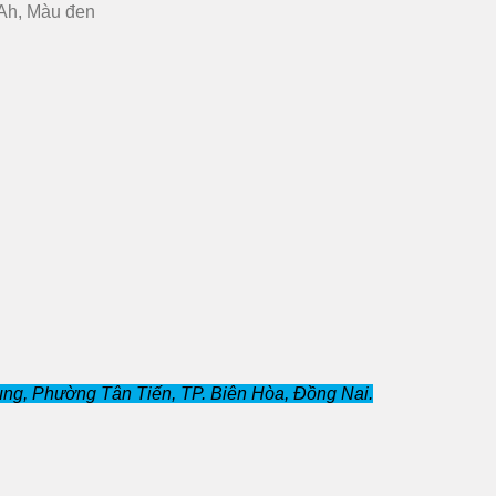
Ah, Màu đen
ng, Phường Tân Tiến, TP. Biên Hòa, Đồng Nai.